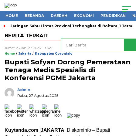
HOME
BERANDA
DAERAH
EKONOMI
PENDIDIKAN
N
Jaringan Sabu Lintas Provinsi Terbongkar di Boltara, 1 Ters
BERITA TERKAIT
Jumat, 23 Januari 2026 - 09:49
/
/
Home
Jakarta
Kabupaten Gorontalo
Bupati Sofyan Dorong Pemerataan
Tenaga Medis Spesialis di
Konferensi PGME Jakarta
Admin
Rabu, 27 Agustus 2025
Kuytanda.com
|
JAKARTA
, Diskominfo – Bupati