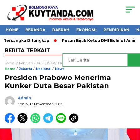
HOME
BERANDA
DAERAH
EKONOMI
PENDIDIKAN
N
1 Tersangka Ditangkap
Pesan Bijak Ketua DMI Bolmut Amin La
BERITA TERKAIT
Senin, 2 Februari 2026 - 18:53 WITA
/
/
/
Home
Jakarta
Nasional
News
Presiden Prabowo Menerima
Kunker Duta Besar Pakistan
Admin
Senin, 17 November 2025