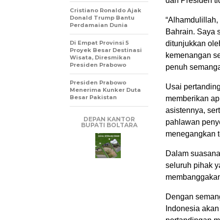
dan Presiden t
Cristiano Ronaldo Ajak
Donald Trump Bantu
“Alhamdulillah
Perdamaian Dunia
Bahrain. Saya 
Di Empat Provinsi 5
ditunjukkan ole
Proyek Besar Destinasi
kemenangan sel
Wisata, Diresmikan
Presiden Prabowo
penuh semanga
Presiden Prabowo
Usai pertandin
Menerima Kunker Duta
Besar Pakistan
memberikan apre
asistennya, se
DEPAN KANTOR
pahlawan penye
BUPATI BOLTARA
menegangkan t
Dalam suasana
seluruh pihak 
membanggakan
Dengan semanga
Indonesia akan