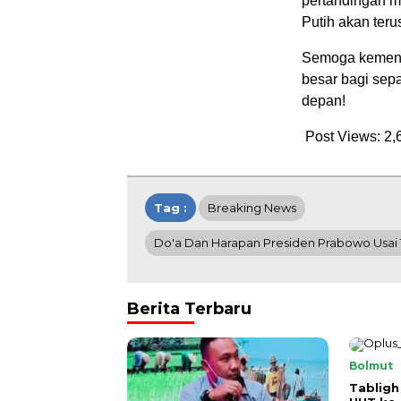
pertandingan m
Putih akan teru
Semoga kemenan
besar bagi sepa
depan!
Post Views:
2,
Tag :
Breaking News
Do'a Dan Harapan Presiden Prabowo Usai
Berita Terbaru
Bolmut
Tabligh