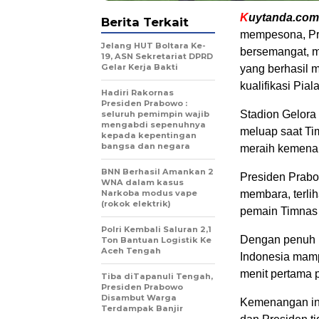
K
uytanda.com
Berita Terkait
mempesona, Pr
Jelang HUT Boltara Ke-
bersemangat, m
19, ASN Sekretariat DPRD
Gelar Kerja Bakti
yang berhasil 
kualifikasi Pia
Hadiri Rakornas
Presiden Prabowo :
Stadion Gelora
seluruh pemimpin wajib
mengabdi sepenuhnya
meluap saat T
kepada kepentingan
bangsa dan negara
meraih kemena
BNN Berhasil Amankan 2
Presiden Prab
WNA dalam kasus
Narkoba modus vape
membara, terli
(rokok elektrik)
pemain Timnas 
Polri Kembali Saluran 2,1
Dengan penuh k
Ton Bantuan Logistik Ke
Aceh Tengah
Indonesia mamp
menit pertama 
Tiba diTapanuli Tengah,
Presiden Prabowo
Disambut Warga
Kemenangan ini
Terdampak Banjir