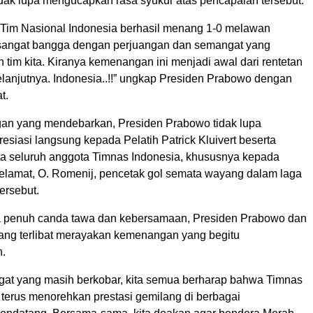
idak lupa mengucapkan rasa syukur atas pencapaian tersebut.
, Tim Nasional Indonesia berhasil menang 1-0 melawan
sangat bangga dengan perjuangan dan semangat yang
h tim kita. Kiranya kemenangan ini menjadi awal dari rentetan
anjutnya. Indonesia..!!” ungkap Presiden Prabowo dengan
t.
gan yang mendebarkan, Presiden Prabowo tidak lupa
siasi langsung kepada Pelatih Patrick Kluivert beserta
rta seluruh anggota Timnas Indonesia, khususnya kepada
lamat, O. Romenij, pencetak gol semata wayang dalam laga
ersebut.
 penuh canda tawa dan kebersamaan, Presiden Prabowo dan
yang terlibat merayakan kemenangan yang begitu
.
t yang masih berkobar, kita semua berharap bahwa Timnas
 terus menorehkan prestasi gemilang di berbagai