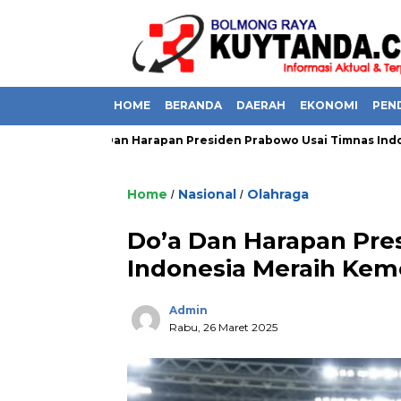
HOME
BERANDA
DAERAH
EKONOMI
PEN
,
Do’a Dan Harapan Presiden Prabowo Usai Timnas Indones
Home
Nasional
Olahraga
/
/
Do’a Dan Harapan Pre
Indonesia Meraih Ke
Admin
Rabu, 26 Maret 2025