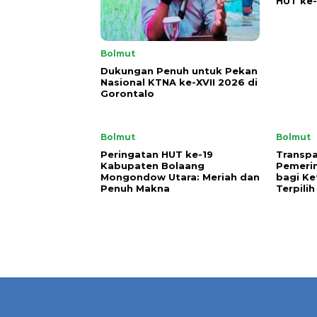
HUT ke-
Bolmut
Dukungan Penuh untuk Pekan
Nasional KTNA ke-XVII 2026 di
Gorontalo
Bolmut
Bolmut
Peringatan HUT ke-19
Transpa
Kabupaten Bolaang
Pemeri
Mongondow Utara: Meriah dan
bagi Ke
Penuh Makna
Terpilih