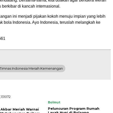
endatang. Bersama-sama, kita doakan agar bendera Merah
s berkibar di kancah internasional.
gan ini menjadi pijakan kokoh menuju impian yang lebih
k bola Indonesia. Ayo Indonesia, teruslah melangkah ke
661
 Timnas Indonesia Meraih Kemenangan
Bolmut
Peluncuran Program Rumah
 Akbar Meriah Warnai
Layak Huni di Bolaang