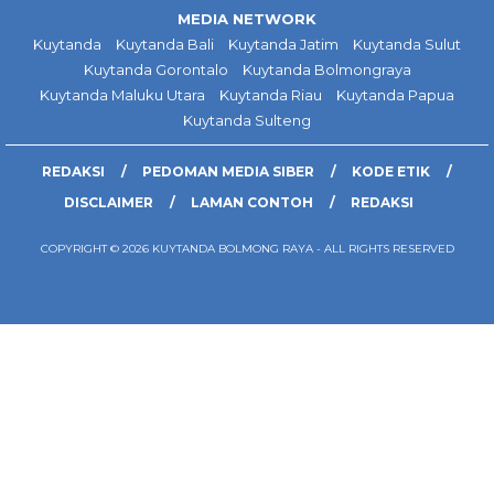
MEDIA NETWORK
Kuytanda
Kuytanda Bali
Kuytanda Jatim
Kuytanda Sulut
Kuytanda Gorontalo
Kuytanda Bolmongraya
Kuytanda Maluku Utara
Kuytanda Riau
Kuytanda Papua
Kuytanda Sulteng
REDAKSI
PEDOMAN MEDIA SIBER
KODE ETIK
DISCLAIMER
LAMAN CONTOH
REDAKSI
COPYRIGHT © 2026 KUYTANDA BOLMONG RAYA - ALL RIGHTS RESERVED