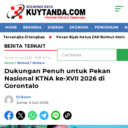
HOME
BERANDA
DAERAH
EKONOMI
PENDIDIKAN
N
1 Tersangka Ditangkap
Pesan Bijak Ketua DMI Bolmut Amin La
BERITA TERKAIT
Jumat, 5 Juni 2026 - 19:18 WITA
/
/
Home
Bolmut
Boltara
Dukungan Penuh untuk Pekan
Nasional KTNA ke-XVII 2026 di
Gorontalo
Erikson
Jumat, 5 Juni 2026