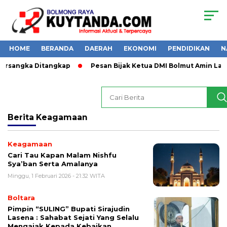
HOME
BERANDA
DAERAH
EKONOMI
PENDIDIKAN
N
Tersangka Ditangkap
Pesan Bijak Ketua DMI Bolmut Amin Las
Berita
Keagamaan
Keagamaan
Cari Tau Kapan Malam Nishfu
Sya’ban Serta Amalanya
Minggu, 1 Februari 2026 - 21:32 WITA
Boltara
Pimpin “SULING” Bupati Sirajudin
Lasena : Sahabat Sejati Yang Selalu
Mengajak Kepada Kebaikan