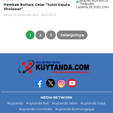
Pemkab Boltara Gelar “Sulut Sejuta
Sholawat”
Kamis, 25 September 2025 - 06:05 WITA
Paginasi
pos
1
2
3
Selanjutnya
MEDIA NETWORK
Kuytanda
Kuytanda Bali
Kuytanda Jatim
Kuytanda Sulut
Kuytanda Gorontalo
Kuytanda Bolmongraya