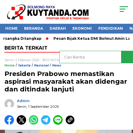
HOME
BERANDA
DAERAH
EKONOMI
PENDIDIKAN
N
ersangka Ditangkap
Pesan Bijak Ketua DMI Bolmut Amin Lasen
BERITA TERKAIT
Senin, 2 Februari 2026 - 18:53 WITA
/
/
/
Home
Jakarta
Nasional
News
Presiden Prabowo memastikan
aspirasi masyarakat akan didengar
dan ditindak lanjuti
Admin
Senin, 1 September 2025