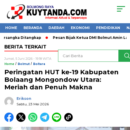
HOME
BERANDA
DAERAH
EKONOMI
PENDIDIKAN
N
rsangka Ditangkap
Pesan Bijak Ketua DMI Bolmut Amin Lasen
BERITA TERKAIT
Jumat, 5 Juni 2026 - 19:18 WITA
/
/
Home
Bolmut
Boltara
Peringatan HUT ke-19 Kabupaten
Bolaang Mongondow Utara:
Meriah dan Penuh Makna
Erikson
Sabtu, 23 Mei 2026