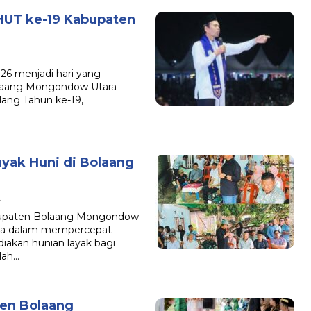
HUT ke-19 Kabupaten
26 menjadi hari yang
olaang Mongondow Utara
lang Tahun ke-19,
yak Huni di Bolaang
A
bupaten Bolaang Mongondow
ya dalam mempercepat
akan hunian layak bagi
alah…
ten Bolaang