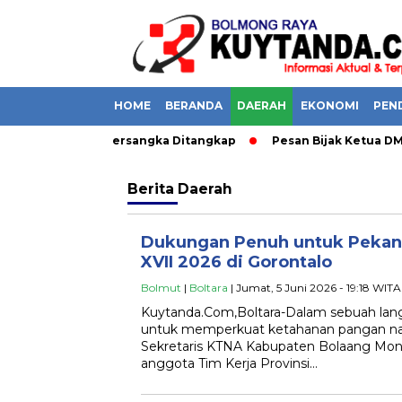
HOME
BERANDA
DAERAH
EKONOMI
PEN
 di Boltara, 1 Tersangka Ditangkap
Pesan Bijak Ketua DMI Bo
Berita
Daerah
Dukungan Penuh untuk Pekan 
XVII 2026 di Gorontalo
Bolmut
|
Boltara
| Jumat, 5 Juni 2026 - 19:18 WITA
Kuytanda.Com,Boltara-Dalam sebuah lang
untuk memperkuat ketahanan pangan nasi
Sekretaris KTNA Kabupaten Bolaang Mon
anggota Tim Kerja Provinsi…