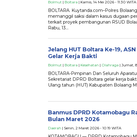
Bolmut
|
Boltara
| Kamis, 14 Mei 2026 - 11:30 WITA
BOLTARA. Kuytanda.com–Polres Bolaan
memanggil saksi dalam kasus dugaan peng
terkait proyek pembangunan RSUD Bola
Rabu, 13…
Jelang HUT Boltara Ke-19, ASN
Gelar Kerja Bakti
Bolmut
|
Boltara
|
Kesehatan
|
Olahraga
| Jumat, 
BOLTARA-Pimpinan Dan Seluruh Aparatur 
Sekretariat DPRD Boltara gelar kerja ba
Ulang tahun (HUT) Kabupaten Bolaang 
Banmus DPRD Kotamobagu Ra
Bulan Maret 2026
Daerah
| Senin, 2 Maret 2026 - 10:19 WITA
KOTAMOBAGU — DPRD Kotamobagu Mela