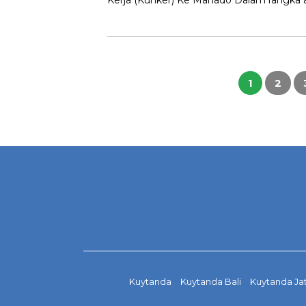
Kerja (Kunker) Ke Manado Dalam rangka 
Paginasi
pos
1
2
Kuytanda
Kuytanda Bali
Kuytanda Ja