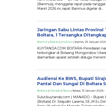
(Banmus), menggelar rapat pada tanggal 
Maret 2026 ini, rapat Banmus digelar di…
Jaringan Sabu Lintas Provinsi
Boltara, 1 Tersangka Ditangka
Bolmut
|
Boltara
|
Hukrim
| Kamis, 29 Januari 2026
KUYTANDA.COM BOlTARA-Peredaran narkot
terbongkar di Bolaang Mongondow Utara. S
diamankan aparat setelah diduga menerim
Audiensi Ke BWS, Bupati Siraj
Pantai Dan Sungai Di Boltara 
Boltara
|
Manado
|
News
| Selasa, 13 Januari 2026 -
Sulut.kuytanda.com | MANADO – Bupati
(Boltara) Dr. Sirajudin Lasena, SE.,M.Ec.