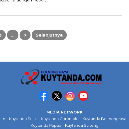
audiensi dengan Kepala…
3
…
7
Selanjutnya
MEDIA NETWORK
tim
Kuytanda Sulut
Kuytanda Gorontalo
Kuytanda Bolmongraya
Kuytanda Papua
Kuytanda Sulteng