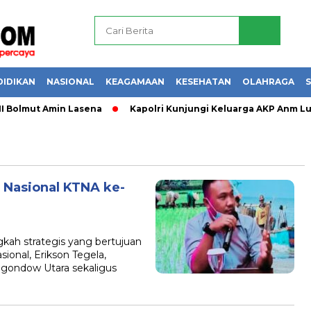
DIDIKAN
NASIONAL
KEAGAMAAN
KESEHATAN
OLAHRAGA
S
lmut Amin Lasena
Kapolri Kunjungi Keluarga AKP Anm Lusiya
Nasional KTNA ke-
kah strategis yang bertujuan
onal, Erikson Tegela,
gondow Utara sekaligus