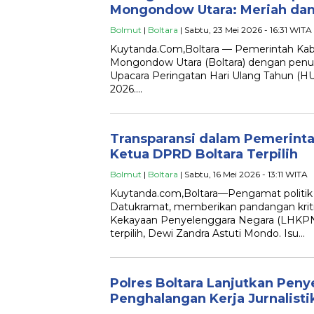
Mongondow Utara: Meriah da
Bolmut
|
Boltara
| Sabtu, 23 Mei 2026 - 16:31 WITA
Kuytanda.Com,Boltara — Pemerintah Ka
Mongondow Utara (Boltara) dengan pen
Upacara Peringatan Hari Ulang Tahun (HU
2026….
Transparansi dalam Pemerint
Ketua DPRD Boltara Terpilih
Bolmut
|
Boltara
| Sabtu, 16 Mei 2026 - 13:11 WITA
Kuytanda.com,Boltara—Pengamat politik
Datukramat, memberikan pandangan kriti
Kekayaan Penyelenggara Negara (LHKPN
terpilih, Dewi Zandra Astuti Mondo. Isu…
Polres Boltara Lanjutkan Pen
Penghalangan Kerja Jurnalisti