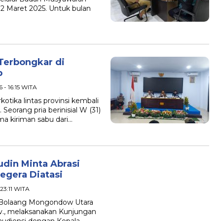
2 Maret 2025. Untuk bulan
 Terbongkar di
p
 - 16:15 WITA
ika lintas provinsi kembali
eorang pria berinisial W (31)
a kiriman sabu dari…
udin Minta Abrasi
Segera Diatasi
 23:11 WITA
 Bolaang Mongondow Utara
Dev., melaksanakan Kunjungan