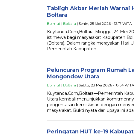
Tabligh Akbar Meriah Warnai 
Boltara
Bolmut
|
Boltara
| Senin, 25 Mei 2026 - 12:17 WITA
Kuytanda.Com,Boltara-Minggu, 24 Mei 20
istimewa bagi masyarakat Kabupaten B
(Boltara). Dalam rangka merayakan Hari U
Pemerintah Kabupaten…
Peluncuran Program Rumah La
Mongondow Utara
Bolmut
|
Boltara
| Sabtu, 23 Mei 2026 - 18:54 WIT
Kuytanda.Com,Boltara—Pemerintah Ka
Utara kembali menunjukkan komitmenn
pengentasan kemiskinan dengan menyedi
masyarakat. Bukti nyata dari upaya ini ad
Peringatan HUT ke-19 Kabupa