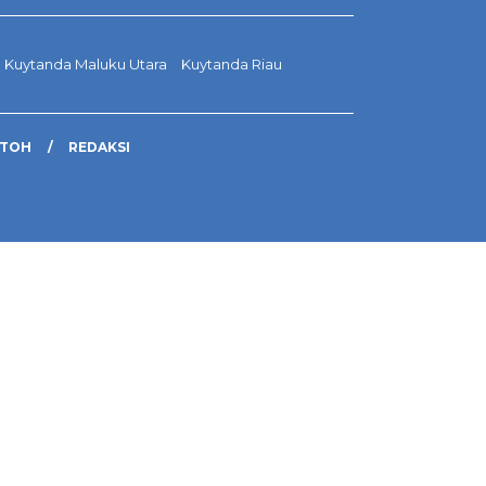
Kuytanda Maluku Utara
Kuytanda Riau
NTOH
REDAKSI