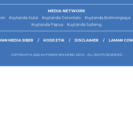
MEDIA NETWORK
tim
Kuytanda Sulut
Kuytanda Gorontalo
Kuytanda Bolmongraya
Kuytanda Papua
Kuytanda Sulteng
AN MEDIA SIBER
KODE ETIK
DISCLAIMER
LAMAN CO
COPYRIGHT © 2026 KUYTANDA BOLMONG RAYA - ALL RIGHTS RESERVED