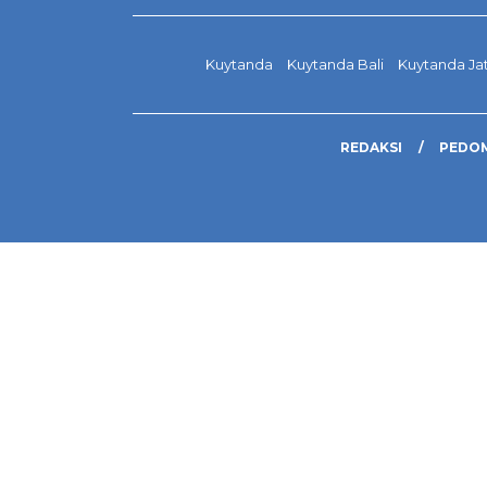
Kuytanda
Kuytanda Bali
Kuytanda Ja
REDAKSI
PEDOM