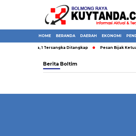
HOME
BERANDA
DAERAH
EKONOMI
PEN
bongkar di Boltara, 1 Tersangka Ditangkap
Pesan Bijak Ketua
Berita
Boltim