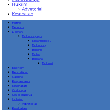
Hukrim
Advetorial
Kesehatan
Home
Beranda
Daerah
Bolmongraya
Kotamobagu
Bolmong
Boltim
Bolsel
Boltara
Bolmut
Ekonomi
Pendidikan
Nasional
Keagamaan
Kesehatan
Olahraga
Sosial Budaya
Hukrim
Advetorial
Kesehatan