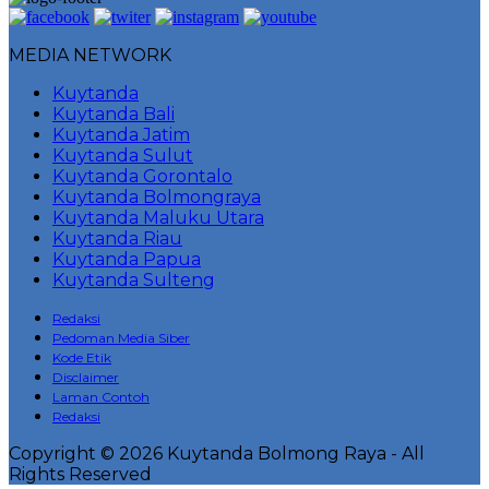
MEDIA NETWORK
Kuytanda
Kuytanda Bali
Kuytanda Jatim
Kuytanda Sulut
Kuytanda Gorontalo
Kuytanda Bolmongraya
Kuytanda Maluku Utara
Kuytanda Riau
Kuytanda Papua
Kuytanda Sulteng
Redaksi
Pedoman Media Siber
Kode Etik
Disclaimer
Laman Contoh
Redaksi
Copyright © 2026 Kuytanda Bolmong Raya - All
Rights Reserved