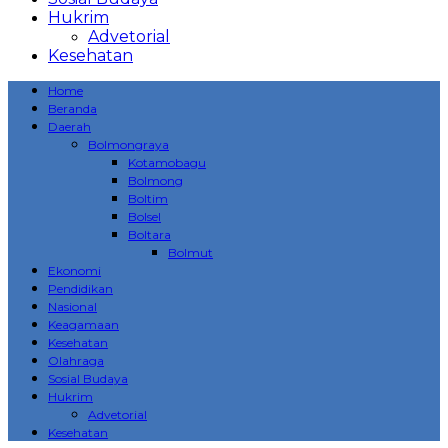
Hukrim
Advetorial
Kesehatan
Home
Beranda
Daerah
Bolmongraya
Kotamobagu
Bolmong
Boltim
Bolsel
Boltara
Bolmut
Ekonomi
Pendidikan
Nasional
Keagamaan
Kesehatan
Olahraga
Sosial Budaya
Hukrim
Advetorial
Kesehatan