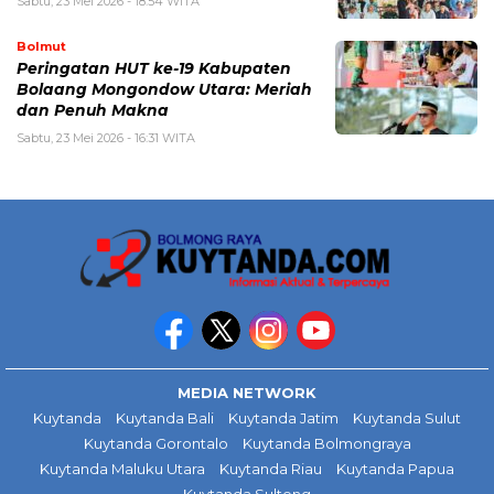
Sabtu, 23 Mei 2026 - 18:54 WITA
Bolmut
Peringatan HUT ke-19 Kabupaten
Bolaang Mongondow Utara: Meriah
dan Penuh Makna
Sabtu, 23 Mei 2026 - 16:31 WITA
MEDIA NETWORK
Kuytanda
Kuytanda Bali
Kuytanda Jatim
Kuytanda Sulut
Kuytanda Gorontalo
Kuytanda Bolmongraya
Kuytanda Maluku Utara
Kuytanda Riau
Kuytanda Papua