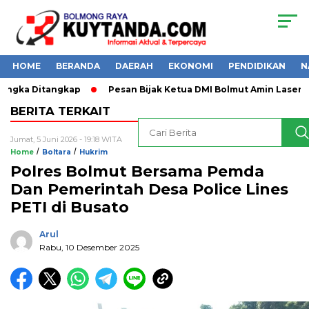
HOME
BERANDA
DAERAH
EKONOMI
PENDIDIKAN
N
angka Ditangkap
Pesan Bijak Ketua DMI Bolmut Amin Lasena
BERITA TERKAIT
Jumat, 5 Juni 2026 - 19:18 WITA
/
/
Home
Boltara
Hukrim
Polres Bolmut Bersama Pemda
Dan Pemerintah Desa Police Lines
PETI di Busato
Arul
Rabu, 10 Desember 2025