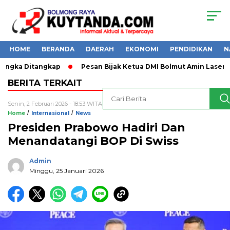
HOME
BERANDA
DAERAH
EKONOMI
PENDIDIKAN
N
angka Ditangkap
Pesan Bijak Ketua DMI Bolmut Amin Lasena
BERITA TERKAIT
Senin, 2 Februari 2026 - 18:53 WITA
/
/
Home
Internasional
News
Presiden Prabowo Hadiri Dan
Menandatangi BOP Di Swiss
Admin
Minggu, 25 Januari 2026