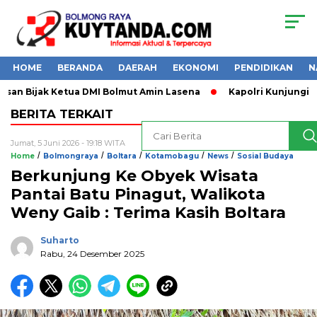
HOME
BERANDA
DAERAH
EKONOMI
PENDIDIKAN
N
an Bijak Ketua DMI Bolmut Amin Lasena
Kapolri Kunjungi Ke
BERITA TERKAIT
Jumat, 5 Juni 2026 - 19:18 WITA
/
/
/
/
/
Home
Bolmongraya
Boltara
Kotamobagu
News
Sosial Budaya
Berkunjung Ke Obyek Wisata
Pantai Batu Pinagut, Walikota
Weny Gaib : Terima Kasih Boltara
Suharto
Rabu, 24 Desember 2025