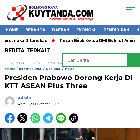
HOME
BERANDA
DAERAH
EKONOMI
PENDIDIKAN
N
 Tersangka Ditangkap
Pesan Bijak Ketua DMI Bolmut Amin Las
BERITA TERKAIT
Senin, 2 Februari 2026 - 18:53 WITA
/
/
/
Home
Internasional
Nasional
News
Presiden Prabowo Dorong Kerja Di
KTT ASEAN Plus Three
Admin
Rabu, 29 Oktober 2025