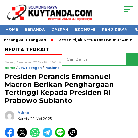
HOME
BERANDA
DAERAH
EKONOMI
PENDIDIKAN
N
 Tersangka Ditangkap
Pesan Bijak Ketua DMI Bolmut Amin Las
BERITA TERKAIT
Senin, 2 Februari 2026 - 18:53 WITA
/
/
Home
Jawa Tengah
Nasional
Presiden Perancis Emmanuel
Macron Berikan Penghargaan
Tertinggi Kepada Presiden RI
Prabowo Subianto
Admin
Kamis, 29 Mei 2025