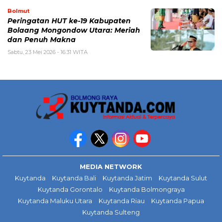
Bolmut
Peringatan HUT ke-19 Kabupaten
Bolaang Mongondow Utara: Meriah
dan Penuh Makna
Sabtu, 23 Mei 2026 - 16:31 WITA
MEDIA NETWORK
Kuytanda
Kuytanda Bali
Kuytanda Jatim
Kuytanda Sulut
Kuytanda Gorontalo
Kuytanda Bolmongraya
Kuytanda Maluku Utara
Kuytanda Riau
Kuytanda Papua
Kuytanda Sulteng