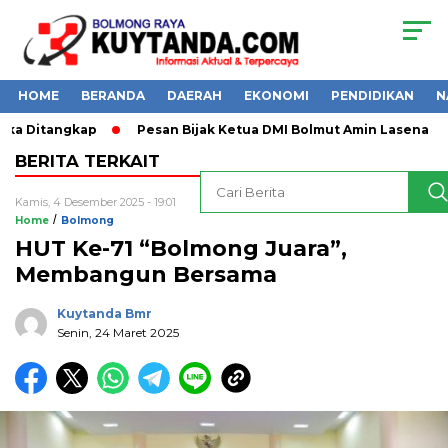
HOME
BERANDA
DAERAH
EKONOMI
PENDIDIKAN
N
kap
Pesan Bijak Ketua DMI Bolmut Amin Lasena
Kapolri 
BERITA TERKAIT
Kamis, 4 Desember 2025 - 19:01
/
Home
Bolmong
HUT Ke-71 “Bolmong Juara”,
Membangun Bersama
Kuytanda Bmr
Senin, 24 Maret 2025