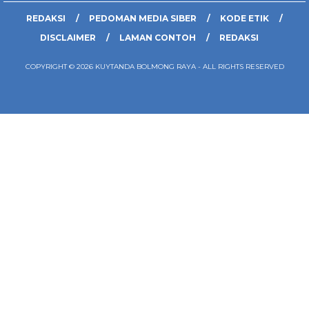
REDAKSI
PEDOMAN MEDIA SIBER
KODE ETIK
DISCLAIMER
LAMAN CONTOH
REDAKSI
COPYRIGHT © 2026 KUYTANDA BOLMONG RAYA - ALL RIGHTS RESERVED