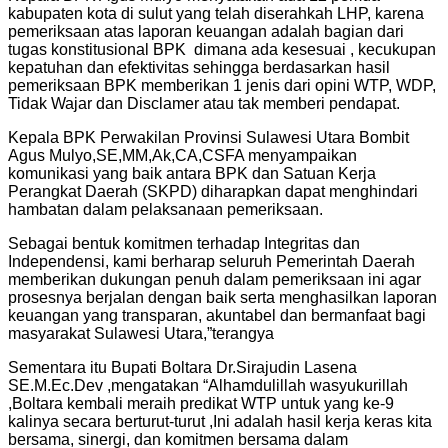
kabupaten kota di sulut yang telah diserahkah LHP, karena
pemeriksaan atas laporan keuangan adalah bagian dari
tugas konstitusional BPK dimana ada kesesuai , kecukupan
kepatuhan dan efektivitas sehingga berdasarkan hasil
pemeriksaan BPK memberikan 1 jenis dari opini WTP, WDP,
Tidak Wajar dan Disclamer atau tak memberi pendapat.
Kepala BPK Perwakilan Provinsi Sulawesi Utara Bombit
Agus Mulyo,SE,MM,Ak,CA,CSFA menyampaikan
komunikasi yang baik antara BPK dan Satuan Kerja
Perangkat Daerah (SKPD) diharapkan dapat menghindari
hambatan dalam pelaksanaan pemeriksaan.
Sebagai bentuk komitmen terhadap Integritas dan
Independensi, kami berharap seluruh Pemerintah Daerah
memberikan dukungan penuh dalam pemeriksaan ini agar
prosesnya berjalan dengan baik serta menghasilkan laporan
keuangan yang transparan, akuntabel dan bermanfaat bagi
masyarakat Sulawesi Utara,”terangya
Sementara itu Bupati Boltara Dr.Sirajudin Lasena
SE.M.Ec.Dev ,mengatakan “Alhamdulillah wasyukurillah
,Boltara kembali meraih predikat WTP untuk yang ke-9
kalinya secara berturut-turut ,Ini adalah hasil kerja keras kita
bersama, sinergi, dan komitmen bersama dalam