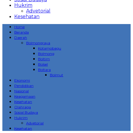
Hukrim
Advetorial
Kesehatan
Home
Beranda
Daerah
Bolmongraya
Kotamobagu
Bolmong
Boltim
Bolsel
Boltara
Bolmut
Ekonomi
Pendidikan
Nasional
Keagamaan
Kesehatan
Olahraga
Sosial Budaya
Hukrim
Advetorial
Kesehatan