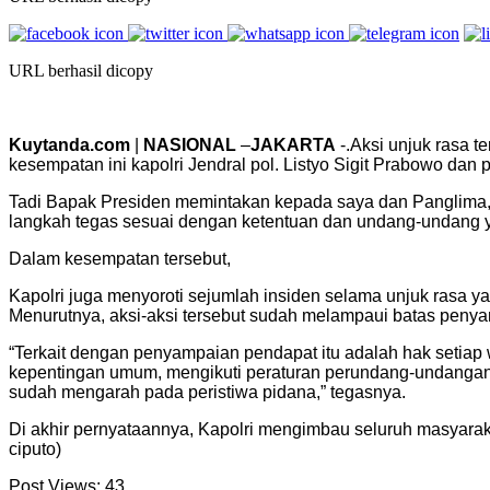
URL berhasil dicopy
Kuytanda.com
|
NASIONAL
–
JAKARTA
-.Aksi unjuk rasa 
kesempatan ini kapolri Jendral pol. Listyo Sigit Prabowo da
Tadi Bapak Presiden memintakan kepada saya dan Panglima, kh
langkah tegas sesuai dengan ketentuan dan undang-undang yan
Dalam kesempatan tersebut,
Kapolri juga menyoroti sejumlah insiden selama unjuk rasa 
Menurutnya, aksi-aksi tersebut sudah melampaui batas peny
“Terkait dengan penyampaian pendapat itu adalah hak setiap
kepentingan umum, mengikuti peraturan perundang-undangan,
sudah mengarah pada peristiwa pidana,” tegasnya.
Di akhir pernyataannya, Kapolri mengimbau seluruh masyarak
ciputo)
Post Views:
43