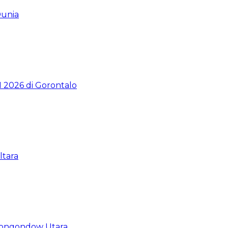
Dunia
2026 di Gorontalo
ltara
Mongondow Utara