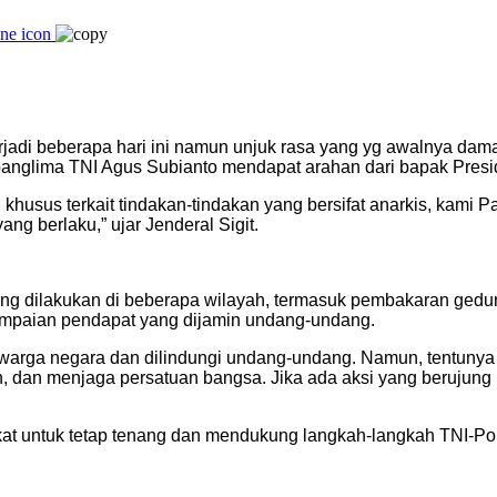
terjadi beberapa hari ini namun unjuk rasa yang yg awalnya da
n panglima TNI Agus Subianto mendapat arahan dari bapak Pres
usus terkait tindakan-tindakan yang bersifat anarkis, kami Pa
g berlaku,” ujar Jenderal Sigit.
yang dilakukan di beberapa wilayah, termasuk pembakaran gedu
ampaian pendapat yang dijamin undang-undang.
 warga negara dan dilindungi undang-undang. Namun, tentunya 
 dan menjaga persatuan bangsa. Jika ada aksi yang berujung
at untuk tetap tenang dan mendukung langkah-langkah TNI-Pol