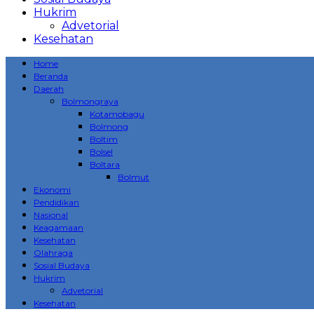
Hukrim
Advetorial
Kesehatan
Home
Beranda
Daerah
Bolmongraya
Kotamobagu
Bolmong
Boltim
Bolsel
Boltara
Bolmut
Ekonomi
Pendidikan
Nasional
Keagamaan
Kesehatan
Olahraga
Sosial Budaya
Hukrim
Advetorial
Kesehatan