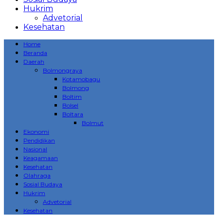
Hukrim
Advetorial
Kesehatan
Home
Beranda
Daerah
Bolmongraya
Kotamobagu
Bolmong
Boltim
Bolsel
Boltara
Bolmut
Ekonomi
Pendidikan
Nasional
Keagamaan
Kesehatan
Olahraga
Sosial Budaya
Hukrim
Advetorial
Kesehatan