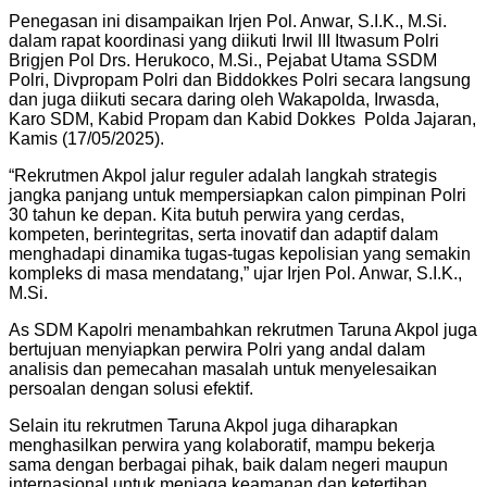
Penegasan ini disampaikan Irjen Pol. Anwar, S.I.K., M.Si.
dalam rapat koordinasi yang diikuti Irwil III Itwasum Polri
Brigjen Pol Drs. Herukoco, M.Si., Pejabat Utama SSDM
Polri, Divpropam Polri dan Biddokkes Polri secara langsung
dan juga diikuti secara daring oleh Wakapolda, Irwasda,
Karo SDM, Kabid Propam dan Kabid Dokkes Polda Jajaran,
Kamis (17/05/2025).
“Rekrutmen Akpol jalur reguler adalah langkah strategis
jangka panjang untuk mempersiapkan calon pimpinan Polri
30 tahun ke depan. Kita butuh perwira yang cerdas,
kompeten, berintegritas, serta inovatif dan adaptif dalam
menghadapi dinamika tugas-tugas kepolisian yang semakin
kompleks di masa mendatang,” ujar Irjen Pol. Anwar, S.I.K.,
M.Si.
As SDM Kapolri menambahkan rekrutmen Taruna Akpol juga
bertujuan menyiapkan perwira Polri yang andal dalam
analisis dan pemecahan masalah untuk menyelesaikan
persoalan dengan solusi efektif.
Selain itu rekrutmen Taruna Akpol juga diharapkan
menghasilkan perwira yang kolaboratif, mampu bekerja
sama dengan berbagai pihak, baik dalam negeri maupun
internasional untuk menjaga keamanan dan ketertiban