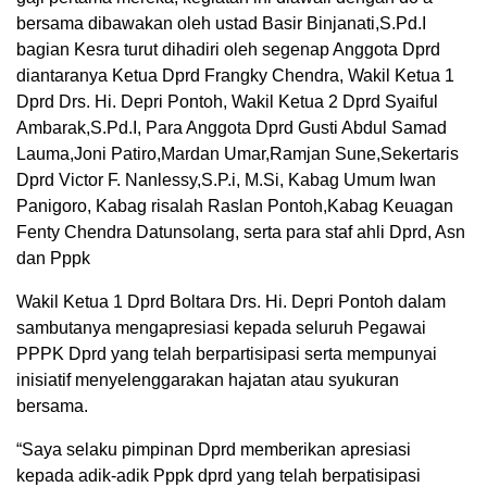
bersama dibawakan oleh ustad Basir Binjanati,S.Pd.I
bagian Kesra turut dihadiri oleh segenap Anggota Dprd
diantaranya Ketua Dprd Frangky Chendra, Wakil Ketua 1
Dprd Drs. Hi. Depri Pontoh, Wakil Ketua 2 Dprd Syaiful
Ambarak,S.Pd.I, Para Anggota Dprd Gusti Abdul Samad
Lauma,Joni Patiro,Mardan Umar,Ramjan Sune,Sekertaris
Dprd Victor F. Nanlessy,S.P.i, M.Si, Kabag Umum Iwan
Panigoro, Kabag risalah Raslan Pontoh,Kabag Keuagan
Fenty Chendra Datunsolang, serta para staf ahli Dprd, Asn
dan Pppk
Wakil Ketua 1 Dprd Boltara Drs. Hi. Depri Pontoh dalam
sambutanya mengapresiasi kepada seluruh Pegawai
PPPK Dprd yang telah berpartisipasi serta mempunyai
inisiatif menyelenggarakan hajatan atau syukuran
bersama.
“Saya selaku pimpinan Dprd memberikan apresiasi
kepada adik-adik Pppk dprd yang telah berpatisipasi