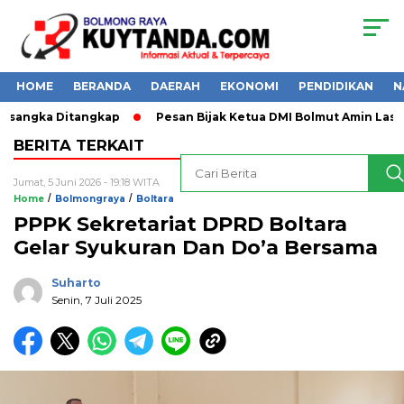
HOME
BERANDA
DAERAH
EKONOMI
PENDIDIKAN
N
rsangka Ditangkap
Pesan Bijak Ketua DMI Bolmut Amin Lasena
BERITA TERKAIT
Jumat, 5 Juni 2026 - 19:18 WITA
/
/
Home
Bolmongraya
Boltara
PPPK Sekretariat DPRD Boltara
Gelar Syukuran Dan Do’a Bersama
Suharto
Senin, 7 Juli 2025