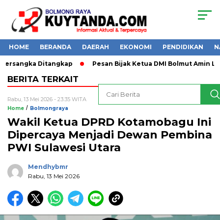
HOME
BERANDA
DAERAH
EKONOMI
PENDIDIKAN
N
Tersangka Ditangkap
Pesan Bijak Ketua DMI Bolmut Amin Lase
BERITA TERKAIT
Rabu, 13 Mei 2026 - 23:35 WITA
/
Home
Bolmongraya
Wakil Ketua DPRD Kotamobagu Ini
Dipercaya Menjadi Dewan Pembina
PWI Sulawesi Utara
Mendhybmr
Rabu, 13 Mei 2026