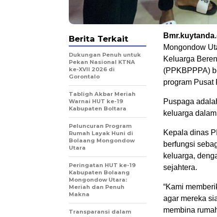
Bmr.kuytanda
Berita Terkait
Mongondow Utar
Dukungan Penuh untuk
Keluarga Bere
Pekan Nasional KTNA
ke-XVII 2026 di
(PPKBPPPA) be
Gorontalo
program Pusat 
Tabligh Akbar Meriah
Puspaga adalah
Warnai HUT ke-19
Kabupaten Boltara
keluarga dalam
Peluncuran Program
Kepala dinas 
Rumah Layak Huni di
Bolaang Mongondow
berfungsi sebag
Utara
keluarga, deng
Peringatan HUT ke-19
sejahtera.
Kabupaten Bolaang
Mongondow Utara:
“Kami memberi
Meriah dan Penuh
Makna
agar mereka si
membina rumah
Transparansi dalam