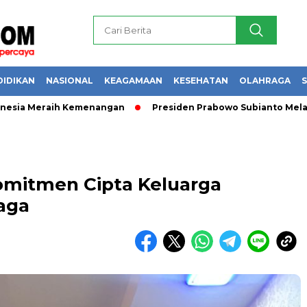
DIDIKAN
NASIONAL
KEAGAMAAN
KESEHATAN
OLAHRAGA
S
a Meraih Kemenangan
Presiden Prabowo Subianto Melantik 31
omitmen Cipta Keluarga
aga