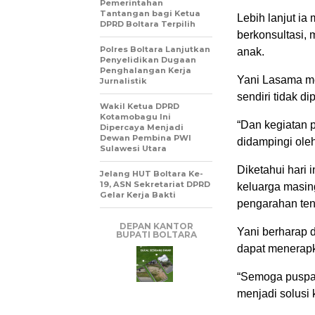
Pemerintahan
Tantangan bagi Ketua
Lebih lanjut i
DPRD Boltara Terpilih
berkonsultasi,
Polres Boltara Lanjutkan
anak.
Penyelidikan Dugaan
Penghalangan Kerja
Yani Lasama me
Jurnalistik
sendiri tidak d
Wakil Ketua DPRD
Kotamobagu Ini
“Dan kegiatan p
Dipercaya Menjadi
Dewan Pembina PWI
didampingi oleh
Sulawesi Utara
Diketahui hari 
Jelang HUT Boltara Ke-
19, ASN Sekretariat DPRD
keluarga masin
Gelar Kerja Bakti
pengarahan ten
DEPAN KANTOR
Yani berharap 
BUPATI BOLTARA
dapat menerapk
“Semoga puspag
menjadi solusi