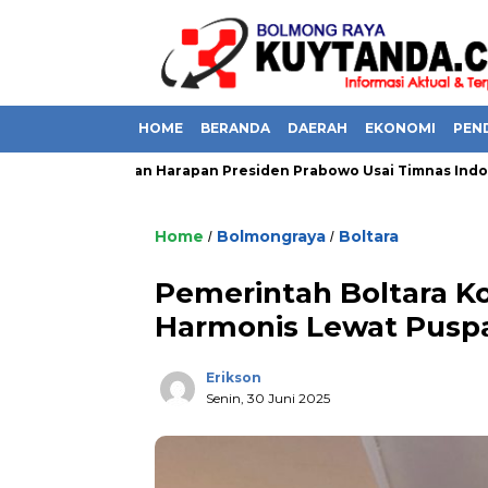
HOME
BERANDA
DAERAH
EKONOMI
PEN
Do’a Dan Harapan Presiden Prabowo Usai Timnas Indonesi
Home
Bolmongraya
Boltara
/
/
Pemerintah Boltara K
Harmonis Lewat Pusp
Erikson
Senin, 30 Juni 2025