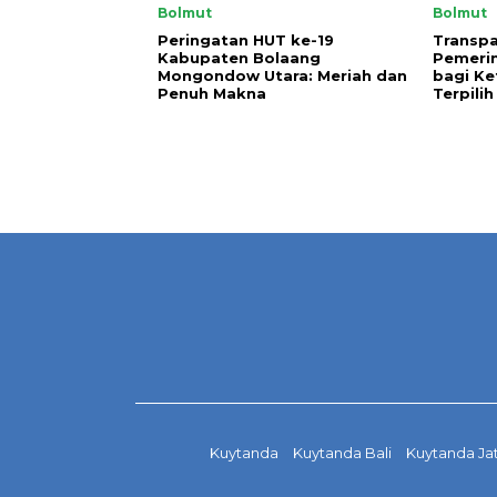
Bolmut
Bolmut
Peringatan HUT ke-19
Transpa
Kabupaten Bolaang
Pemeri
Mongondow Utara: Meriah dan
bagi Ke
Penuh Makna
Terpilih
Kuytanda
Kuytanda Bali
Kuytanda Ja