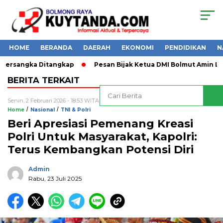
HOME
BERANDA
DAERAH
EKONOMI
PENDIDIKAN
N
Tersangka Ditangkap
Pesan Bijak Ketua DMI Bolmut Amin Lase
BERITA TERKAIT
Senin, 2 Februari 2026 - 18:53 WITA
/
/
Home
Nasional
TNI & Polri
Beri Apresiasi Pemenang Kreasi
Polri Untuk Masyarakat, Kapolri:
Terus Kembangkan Potensi Diri
Admin
Rabu, 23 Juli 2025