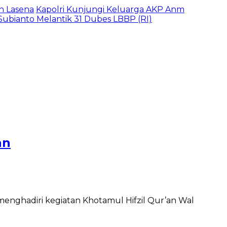
n Lasena
Kapolri Kunjungi Keluarga AKP Anm
ubianto Melantik 31 Dubes LBBP (RI)
an
menghadiri kegiatan Khotamul Hifzil Qur’an Wal