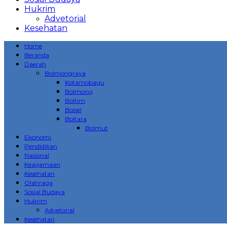
Hukrim
Advetorial
Kesehatan
Home
Beranda
Daerah
Bolmongraya
Kotamobagu
Bolmong
Boltim
Bolsel
Boltara
Bolmut
Ekonomi
Pendidikan
Nasional
Keagamaan
Kesehatan
Olahraga
Sosial Budaya
Hukrim
Advetorial
Kesehatan