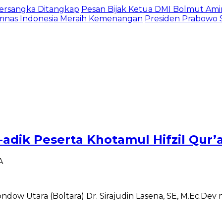
 Tersangka Ditangkap
Pesan Bijak Ketua DMI Bolmut Ami
imnas Indonesia Meraih Kemenangan
Presiden Prabowo S
-adik Peserta Khotamul Hifzil Qur’
A
w Utara (Boltara) Dr. Sirajudin Lasena, SE, M.Ec.Dev 