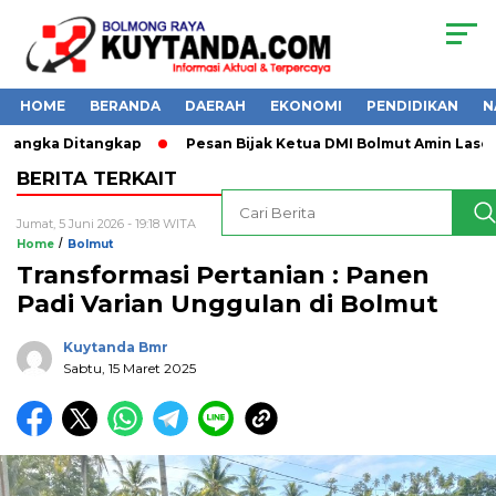
HOME
BERANDA
DAERAH
EKONOMI
PENDIDIKAN
N
sangka Ditangkap
Pesan Bijak Ketua DMI Bolmut Amin Lasena
BERITA TERKAIT
Jumat, 5 Juni 2026 - 19:18 WITA
/
Home
Bolmut
Transformasi Pertanian : Panen
Padi Varian Unggulan di Bolmut
Kuytanda Bmr
Sabtu, 15 Maret 2025