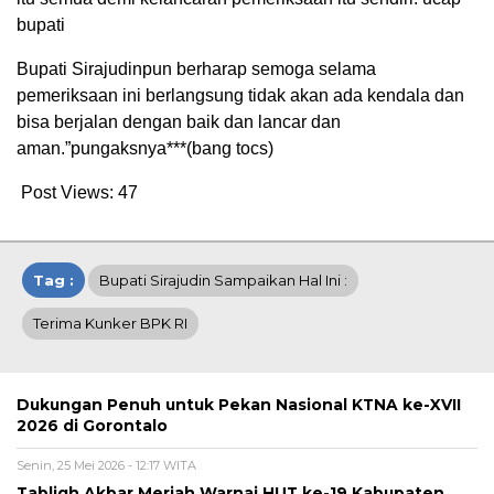
bupati
‎‎Bupati Sirajudinpun berharap semoga selama
pemeriksaan ini berlangsung tidak akan ada kendala dan
bisa berjalan dengan baik dan lancar dan
aman.”pungaksnya***(bang tocs)
Post Views:
47
Tag :
Bupati Sirajudin Sampaikan Hal Ini :
Terima Kunker BPK RI
Dukungan Penuh untuk Pekan Nasional KTNA ke-XVII
2026 di Gorontalo
Senin, 25 Mei 2026 - 12:17 WITA
Tabligh Akbar Meriah Warnai HUT ke-19 Kabupaten