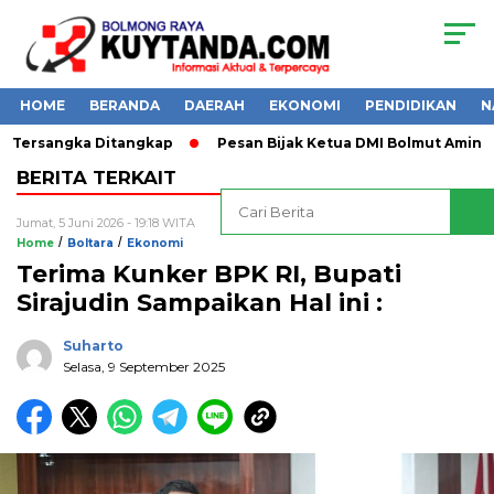
HOME
BERANDA
DAERAH
EKONOMI
PENDIDIKAN
N
1 Tersangka Ditangkap
Pesan Bijak Ketua DMI Bolmut Amin L
BERITA TERKAIT
Jumat, 5 Juni 2026 - 19:18 WITA
/
/
Home
Boltara
Ekonomi
Terima Kunker BPK RI, Bupati
Sirajudin Sampaikan Hal ini :
Suharto
Selasa, 9 September 2025