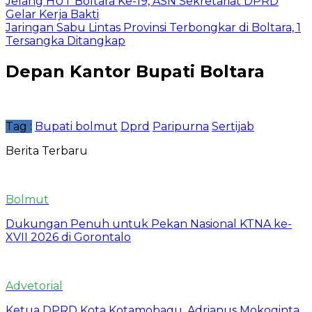
Jelang HUT Boltara Ke-19, ASN Sekretariat DPRD
Gelar Kerja Bakti
Jaringan Sabu Lintas Provinsi Terbongkar di Boltara, 1
Tersangka Ditangkap
Depan Kantor Bupati Boltara
Tag :
Bupati bolmut
Dprd
Paripurna
Sertijab
Berita Terbaru
Bolmut
Dukungan Penuh untuk Pekan Nasional KTNA ke-
XVII 2026 di Gorontalo
Advetorial
Ketua DPRD Kota Kotamobagu, Adrianus Mokoginta