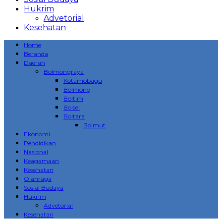
Hukrim
Advetorial
Kesehatan
Home
Beranda
Daerah
Bolmongraya
Kotamobagu
Bolmong
Boltim
Bolsel
Boltara
Bolmut
Ekonomi
Pendidikan
Nasional
Keagamaan
Kesehatan
Olahraga
Sosial Budaya
Hukrim
Advetorial
Kesehatan