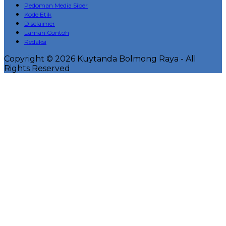
Pedoman Media Siber
Kode Etik
Disclaimer
Laman Contoh
Redaksi
Copyright © 2026 Kuytanda Bolmong Raya - All
Rights Reserved