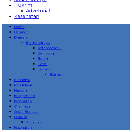
Hukrim
Advetorial
Kesehatan
Home
Beranda
Daerah
Bolmongraya
Kotamobagu
Bolmong
Boltim
Bolsel
Boltara
Bolmut
Ekonomi
Pendidikan
Nasional
Keagamaan
Kesehatan
Olahraga
Sosial Budaya
Hukrim
Advetorial
Kesehatan