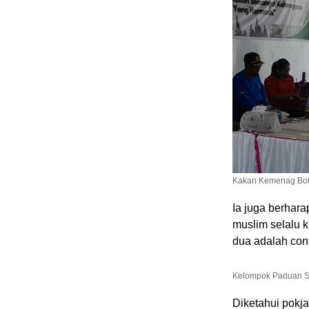
Kakan Kemenag Bolt
Ia juga berhara
muslim selalu k
dua adalah cont
Kelompok Paduan S
Diketahui pokj