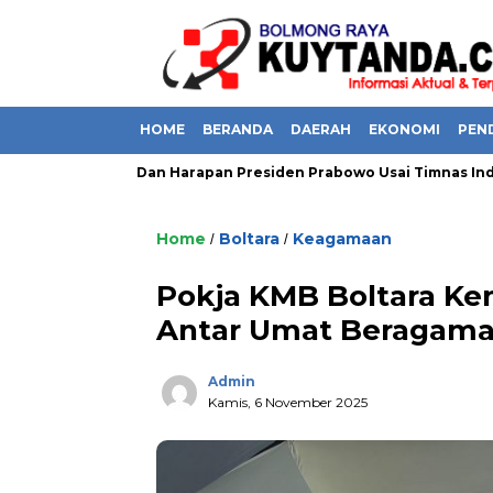
HOME
BERANDA
DAERAH
EKONOMI
PEN
,
Do’a Dan Harapan Presiden Prabowo Usai Timnas Indones
Home
Boltara
Keagamaan
/
/
Pokja KMB Boltara Ke
Antar Umat Beragam
Admin
Kamis, 6 November 2025