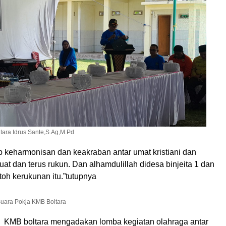
ara Idrus Sante,S.Ag,M.Pd
p keharmonisan dan keakraban antar umat kristiani dan
uat dan terus rukun. Dan alhamdulillah didesa binjeita 1 dan
oh kerukunan itu.”tutupnya
uara Pokja KMB Boltara
a KMB boltara mengadakan lomba kegiatan olahraga antar