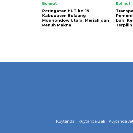
Bolmut
Bolmut
Peringatan HUT ke-19
Transpa
Kabupaten Bolaang
Pemeri
Mongondow Utara: Meriah dan
bagi Ke
Penuh Makna
Terpilih
Kuytanda
Kuytanda Bali
Kuytanda Ja