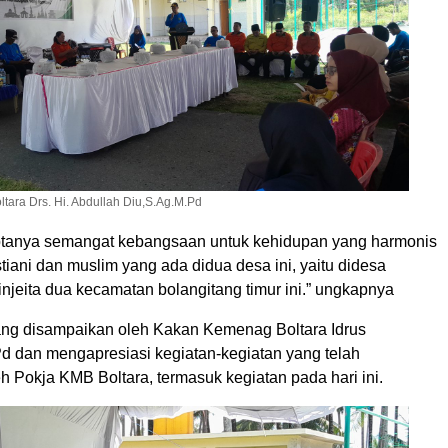
tara Drs. Hi. Abdullah Diu,S.Ag.M.Pd
ptanya semangat kebangsaan untuk kehidupan yang harmonis
stiani dan muslim yang ada didua desa ini, yaitu didesa
binjeita dua kecamatan bolangitang timur ini.” ungkapnya
ng disampaikan oleh Kakan Kemenag Boltara Idrus
d dan mengapresiasi kegiatan-kegiatan yang telah
h Pokja KMB Boltara, termasuk kegiatan pada hari ini.