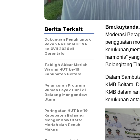
Bmr.kuytanda
Berita Terkait
Moderasi Berag
Dukungan Penuh untuk
pengguatan mod
Pekan Nasional KTNA
ke-XVII 2026 di
kerukunan,mem
Gorontalo
harmonis” yang
Bolangitang Ti
Tabligh Akbar Meriah
Warnai HUT ke-19
Kabupaten Boltara
Dalam Sambuta
KMB Boltara Dr
Peluncuran Program
Rumah Layak Huni di
KMB dalam rang
Bolaang Mongondow
kerukunan antar
Utara
Peringatan HUT ke-19
Kabupaten Bolaang
Mongondow Utara:
Meriah dan Penuh
Makna