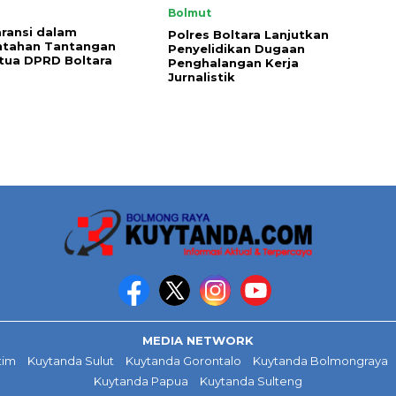
Bolmut
ransi dalam
Polres Boltara Lanjutkan
ntahan Tantangan
Penyelidikan Dugaan
tua DPRD Boltara
Penghalangan Kerja
Jurnalistik
MEDIA NETWORK
tim
Kuytanda Sulut
Kuytanda Gorontalo
Kuytanda Bolmongraya
Kuytanda Papua
Kuytanda Sulteng