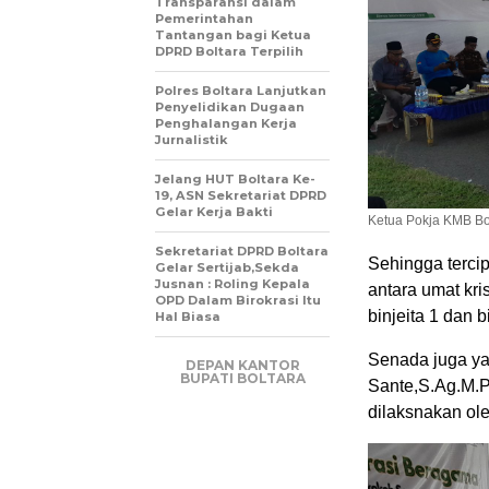
Transparansi dalam
Pemerintahan
Tantangan bagi Ketua
DPRD Boltara Terpilih
Polres Boltara Lanjutkan
Penyelidikan Dugaan
Penghalangan Kerja
Jurnalistik
Jelang HUT Boltara Ke-
19, ASN Sekretariat DPRD
Gelar Kerja Bakti
Ketua Pokja KMB Bol
Sekretariat DPRD Boltara
Sehingga terci
Gelar Sertijab,Sekda
Jusnan : Roling Kepala
antara umat kri
OPD Dalam Birokrasi Itu
binjeita 1 dan 
Hal Biasa
Senada juga ya
DEPAN KANTOR
BUPATI BOLTARA
Sante,S.Ag.M.P
dilaksnakan ole