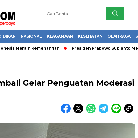
DIDIKAN
NASIONAL
KEAGAMAAN
KESEHATAN
OLAHRAGA
S
ia Meraih Kemenangan
Presiden Prabowo Subianto Melantik 3
mbali Gelar Penguatan Moderasi
a