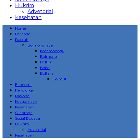
Hukrim
Advetorial
Kesehatan
Home
Beranda
Daerah
Bolmongraya
Kotamobagu
Bolmong
Boltim
Bolsel
Boltara
Bolmut
Ekonomi
Pendidikan
Nasional
Keagamaan
Kesehatan
Olahraga
Sosial Budaya
Hukrim
Advetorial
Kesehatan