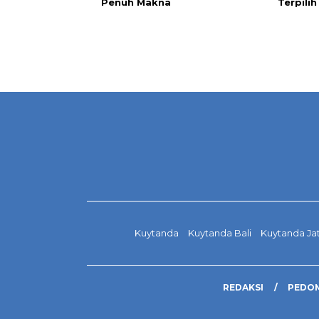
Penuh Makna
Terpilih
Kuytanda
Kuytanda Bali
Kuytanda Ja
REDAKSI
PEDOM