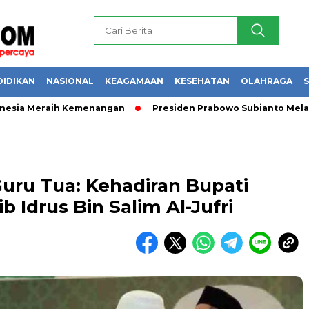
DIDIKAN
NASIONAL
KEAGAMAAN
KESEHATAN
OLAHRAGA
S
a Meraih Kemenangan
Presiden Prabowo Subianto Melantik 31
ru Tua: Kehadiran Bupati
b Idrus Bin Salim Al-Jufri