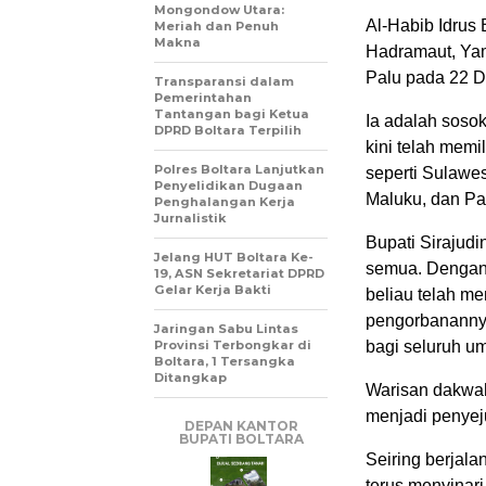
Mongondow Utara:
Al-Habib Idrus B
Meriah dan Penuh
Makna
Hadramaut, Yam
Palu pada 22 
Transparansi dalam
Pemerintahan
Tantangan bagi Ketua
Ia adalah sosok
DPRD Boltara Terpilih
kini telah memi
Polres Boltara Lanjutkan
seperti Sulawes
Penyelidikan Dugaan
Maluku, dan Pa
Penghalangan Kerja
Jurnalistik
Bupati Sirajud
Jelang HUT Boltara Ke-
semua. Dengan 
19, ASN Sekretariat DPRD
Gelar Kerja Bakti
beliau telah me
pengorbanannya
Jaringan Sabu Lintas
Provinsi Terbongkar di
bagi seluruh um
Boltara, 1 Tersangka
Ditangkap
Warisan dakwah 
menjadi penyej
DEPAN KANTOR
BUPATI BOLTARA
Seiring berjala
terus menyinari