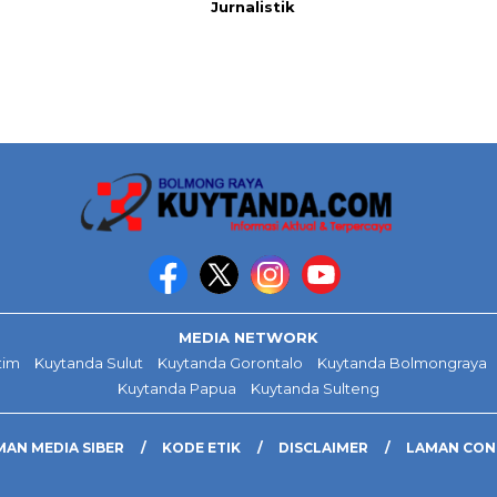
Jurnalistik
MEDIA NETWORK
tim
Kuytanda Sulut
Kuytanda Gorontalo
Kuytanda Bolmongraya
Kuytanda Papua
Kuytanda Sulteng
AN MEDIA SIBER
KODE ETIK
DISCLAIMER
LAMAN CO