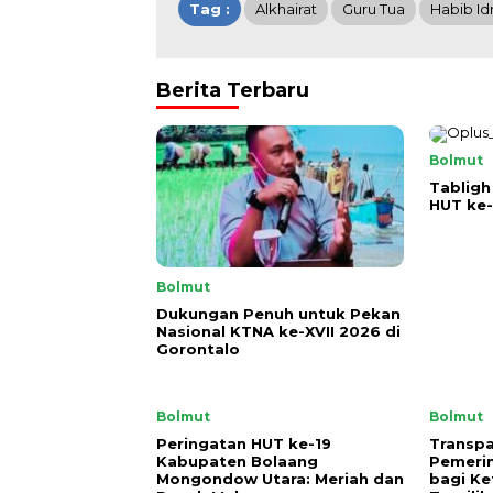
Tag :
Alkhairat
Guru Tua
Habib Id
Berita Terbaru
Bolmut
Tabligh
HUT ke-
Bolmut
Dukungan Penuh untuk Pekan
Nasional KTNA ke-XVII 2026 di
Gorontalo
Bolmut
Bolmut
Peringatan HUT ke-19
Transpa
Kabupaten Bolaang
Pemeri
Mongondow Utara: Meriah dan
bagi Ke