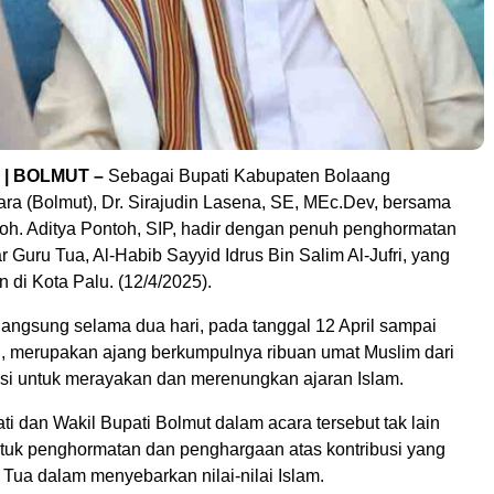
 | BOLMUT –
Sebagai Bupati Kabupaten Bolaang
a (Bolmut), Dr. Sirajudin Lasena, SE, MEc.Dev, bersama
Moh. Aditya Pontoh, SIP, hadir dengan penuh penghormatan
 Guru Tua, Al-Habib Sayyid Idrus Bin Salim Al-Jufri, yang
 di Kota Palu. (12/4/2025).
langsung selama dua hari, pada tanggal 12 April sampai
l, merupakan ajang berkumpulnya ribuan umat Muslim dari
nsi untuk merayakan dan merenungkan ajaran Islam.
i dan Wakil Bupati Bolmut dalam acara tersebut tak lain
uk penghormatan dan penghargaan atas kontribusi yang
 Tua dalam menyebarkan nilai-nilai Islam.