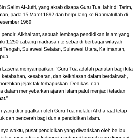
in Salim Al-Jufri, yang akrab disapa Guru Tua, lahir di Tarim,
an, pada 15 Maret 1892 dan berpulang ke Rahmatullah di
Desember 1969.
 pendiri Alkhairaat, sebuah lembaga pendidikan Islam yang
liki 1.250 cabang madrasah tersebar di berbagai wilayah
i Tengah, Sulawesi Selatan, Sulawesi Utara, Kalimantan,
pua.
in Lasena menyampaikan, “Guru Tua adalah panutan bagi kita
ketabahan, kesabaran, dan keikhlasan dalam berdakwah,
norehkan jejak tak terhapuskan. Dedikasi dan
 dalam menyebarkan ajaran Islam patut menjadi teladan
at.”
yang ditinggalkan oleh Guru Tua melalui Alkhairaat tetap
uk dan pencerah bagi dunia pendidikan Islam.
nnya waktu, pusat pendidikan yang diwariskan oleh beliau
 jalan, menjadikan Indonesia sebagai tempat yang dipenuhi