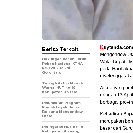
K
uytanda.com
Berita Terkait
Mongondow Utar
Dukungan Penuh untuk
Wakil Bupati, 
Pekan Nasional KTNA
ke-XVII 2026 di
pada Haul akbar
Gorontalo
diselenggarakan
Tabligh Akbar Meriah
Acara yang ber
Warnai HUT ke-19
Kabupaten Boltara
dengan 13 Apri
berbagai provi
Peluncuran Program
Rumah Layak Huni di
Bolaang Mongondow
Kehadiran Bupat
Utara
merupakan bent
Peringatan HUT ke-19
besar dari Guru
Kabupaten Bolaang