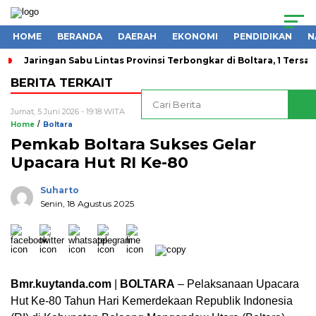
HOME
BERANDA
DAERAH
EKONOMI
PENDIDIKAN
N
Jaringan Sabu Lintas Provinsi Terbongkar di Boltara, 1 Ters
BERITA TERKAIT
Jumat, 5 Juni 2026 - 19:18 WITA
/
Home
Boltara
Pemkab Boltara Sukses Gelar
Upacara Hut RI Ke-80
Suharto
Senin, 18 Agustus 2025
Bmr.kuytanda.com
|
BOLTARA
– Pelaksanaan Upacara
Hut Ke-80 Tahun Hari Kemerdekaan Republik Indonesia