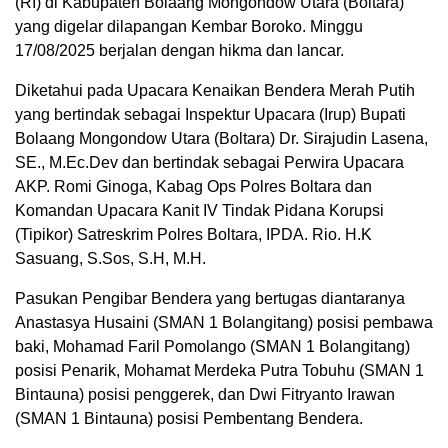
(RI) di Kabupaten Bolaang Mongondow Utara (Boltara)
yang digelar dilapangan Kembar Boroko. Minggu
17/08/2025 berjalan dengan hikma dan lancar.
Diketahui pada Upacara Kenaikan Bendera Merah Putih
yang bertindak sebagai Inspektur Upacara (Irup) Bupati
Bolaang Mongondow Utara (Boltara) Dr. Sirajudin Lasena,
SE., M.Ec.Dev dan bertindak sebagai Perwira Upacara
AKP. Romi Ginoga, Kabag Ops Polres Boltara dan
Komandan Upacara Kanit IV Tindak Pidana Korupsi
(Tipikor) Satreskrim Polres Boltara, IPDA. Rio. H.K
Sasuang, S.Sos, S.H, M.H.
Pasukan Pengibar Bendera yang bertugas diantaranya
Anastasya Husaini (SMAN 1 Bolangitang) posisi pembawa
baki, Mohamad Faril Pomolango (SMAN 1 Bolangitang)
posisi Penarik, Mohamat Merdeka Putra Tobuhu (SMAN 1
Bintauna) posisi penggerek, dan Dwi Fitryanto Irawan
(SMAN 1 Bintauna) posisi Pembentang Bendera.