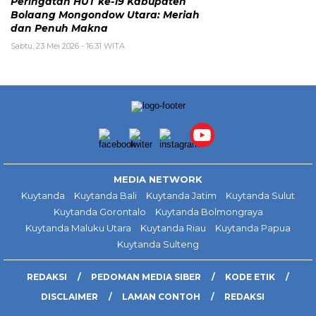
Peringatan HUT ke-19 Kabupaten
Bolaang Mongondow Utara: Meriah
dan Penuh Makna
Sabtu, 23 Mei 2026 - 16:31 WITA
MEDIA NETWORK
Kuytanda
Kuytanda Bali
Kuytanda Jatim
Kuytanda Sulut
Kuytanda Gorontalo
Kuytanda Bolmongraya
Kuytanda Maluku Utara
Kuytanda Riau
Kuytanda Papua
Kuytanda Sulteng
REDAKSI
PEDOMAN MEDIA SIBER
KODE ETIK
DISCLAIMER
LAMAN CONTOH
REDAKSI