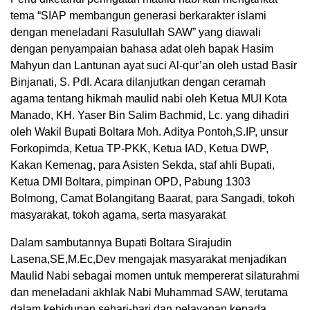
tema “SIAP membangun generasi berkarakter islami
dengan meneladani Rasulullah SAW” yang diawali
dengan penyampaian bahasa adat oleh bapak Hasim
Mahyun dan Lantunan ayat suci Al-qur’an oleh ustad Basir
Binjanati, S. PdI. Acara dilanjutkan dengan ceramah
agama tentang hikmah maulid nabi oleh Ketua MUI Kota
Manado, KH. Yaser Bin Salim Bachmid, Lc. yang dihadiri
oleh Wakil Bupati Boltara Moh. Aditya Pontoh,S.IP, unsur
Forkopimda, Ketua TP-PKK, Ketua IAD, Ketua DWP,
Kakan Kemenag, para Asisten Sekda, staf ahli Bupati,
Ketua DMI Boltara, pimpinan OPD, Pabung 1303
Bolmong, Camat Bolangitang Baarat, para Sangadi, tokoh
masyarakat, tokoh agama, serta masyarakat
Dalam sambutannya Bupati Boltara Sirajudin
Lasena,SE,M.Ec,Dev mengajak masyarakat menjadikan
Maulid Nabi sebagai momen untuk mempererat silaturahmi
dan meneladani akhlak Nabi Muhammad SAW, terutama
dalam kehidupan sehari-hari dan pelayanan kepada