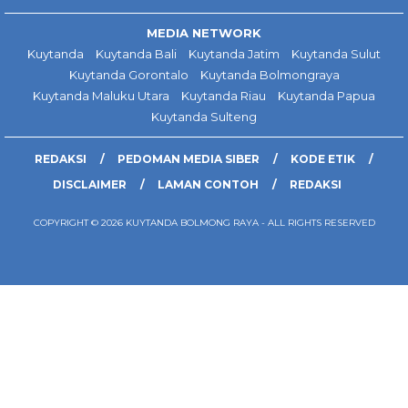
MEDIA NETWORK
Kuytanda
Kuytanda Bali
Kuytanda Jatim
Kuytanda Sulut
Kuytanda Gorontalo
Kuytanda Bolmongraya
Kuytanda Maluku Utara
Kuytanda Riau
Kuytanda Papua
Kuytanda Sulteng
REDAKSI
PEDOMAN MEDIA SIBER
KODE ETIK
DISCLAIMER
LAMAN CONTOH
REDAKSI
COPYRIGHT © 2026 KUYTANDA BOLMONG RAYA - ALL RIGHTS RESERVED