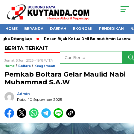
HOME
BERANDA
DAERAH
EKONOMI
PENDIDIKAN
N
ngka Ditangkap
Pesan Bijak Ketua DMI Bolmut Amin Lasena
BERITA TERKAIT
Jumat, 5 Juni 2026 - 19:18 WITA
/
/
Home
Boltara
Keagamaan
Pemkab Boltara Gelar Maulid Nabi
Muhammad S.A.W
Admin
Rabu, 10 September 2025