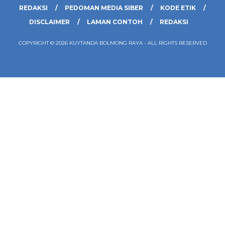
REDAKSI
PEDOMAN MEDIA SIBER
KODE ETIK
DISCLAIMER
LAMAN CONTOH
REDAKSI
COPYRIGHT © 2026 KUYTANDA BOLMONG RAYA - ALL RIGHTS RESERVED