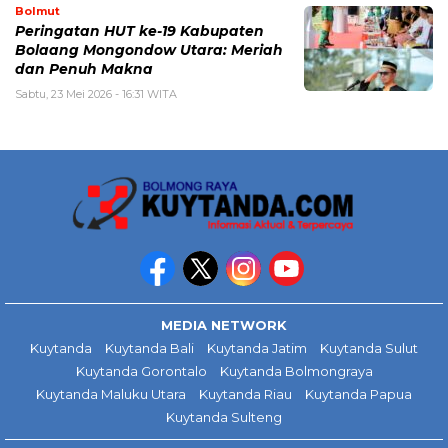
Bolmut
Peringatan HUT ke-19 Kabupaten
Bolaang Mongondow Utara: Meriah
dan Penuh Makna
Sabtu, 23 Mei 2026 - 16:31 WITA
MEDIA NETWORK
Kuytanda
Kuytanda Bali
Kuytanda Jatim
Kuytanda Sulut
Kuytanda Gorontalo
Kuytanda Bolmongraya
Kuytanda Maluku Utara
Kuytanda Riau
Kuytanda Papua
Kuytanda Sulteng