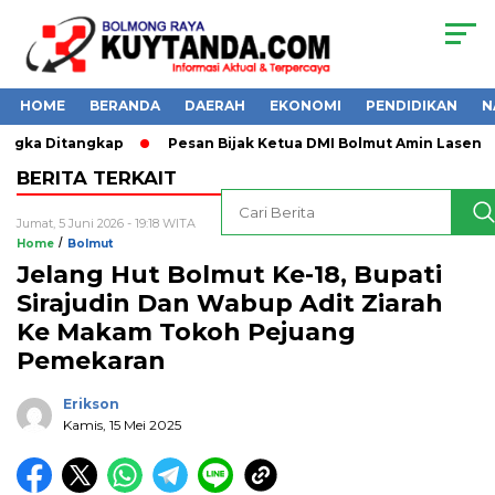
HOME
BERANDA
DAERAH
EKONOMI
PENDIDIKAN
N
gkap
Pesan Bijak Ketua DMI Bolmut Amin Lasena
Kapolr
BERITA TERKAIT
Jumat, 5 Juni 2026 - 19:18 WITA
/
Home
Bolmut
Jelang Hut Bolmut Ke-18, Bupati
Sirajudin Dan Wabup Adit Ziarah
Ke Makam Tokoh Pejuang
Pemekaran
Erikson
Kamis, 15 Mei 2025