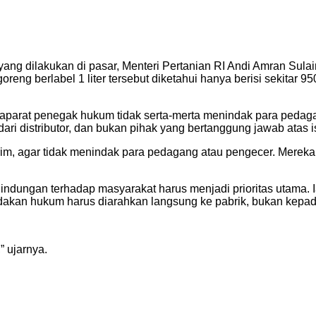
ang dilakukan di pasar, Menteri Pertanian RI Andi Amran Su
 berlabel 1 liter tersebut diketahui hanya berisi sekitar 950 mi
parat penegak hukum tidak serta-merta menindak para pedagan
distributor, dan bukan pihak yang bertanggung jawab atas is
, agar tidak menindak para pedagang atau pengecer. Mereka ha
indungan terhadap masyarakat harus menjadi prioritas utama.
indakan hukum harus diarahkan langsung ke pabrik, bukan kepa
” ujarnya.