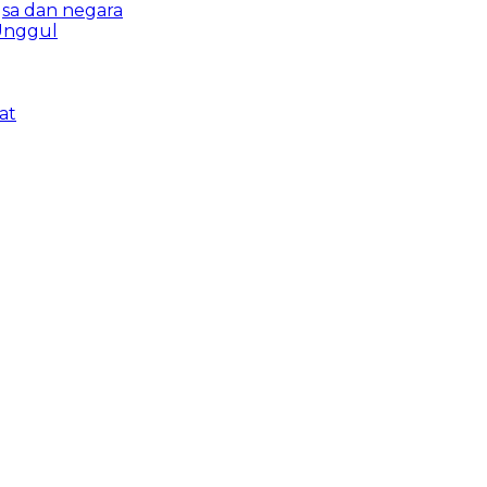
sa dan negara
 Unggul
at