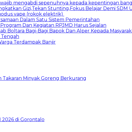
n wajib mengabdi sepenuhnya kepada kepentingan bang
Tingkatkan Gizi,Tekan Stunting,Fokus Belajar Demi SDM
dus vape (rokok elektrik)
bersamaan Dalam Satu Sistem Pemerintahan
n Program Dan Kegiatan RPJMD Harus Sejalan
ab Boltara Bagi-Bagi Bapok Dan Alper Kepada Masyarak
h Tengah
Warga Terdampak Banjir
 Takaran Minyak Goreng Berkurang
2026 di Gorontalo