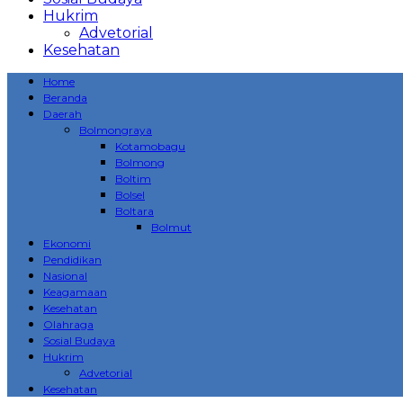
Hukrim
Advetorial
Kesehatan
Home
Beranda
Daerah
Bolmongraya
Kotamobagu
Bolmong
Boltim
Bolsel
Boltara
Bolmut
Ekonomi
Pendidikan
Nasional
Keagamaan
Kesehatan
Olahraga
Sosial Budaya
Hukrim
Advetorial
Kesehatan