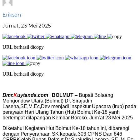
Erikson
Jumat, 23 Mei 2025
URL berhasil dicopy
URL berhasil dicopy
Bmr.
K
uytanda.com
|
BOLMUT
– Bupati Bolaang
Mongondow Utara (Bolmut) Dr. Sirajudin
Lasena,SE,M.Ec,Dev menjadi Inspektur Upacara (Irup) pada
perayaan Hari Ulang Tahun (Hut) Bolmut Ke-18 yanh
bertempat dilapangan Kembar Boroko. Jum’at 23 Mei 2025
Diketahui Kegiatan Hut Bolmut Ke-18 tahun ini, dibarengi
dengan Penyerahaan SK kepada 303 CPNS Dan 646
CPPPK oleh Bupati Bolmut Dr.Sirajudin Lasena, SE, M, Ec.