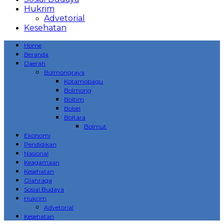
Hukrim
Advetorial
Kesehatan
Home
Beranda
Daerah
Bolmongraya
Kotamobagu
Bolmong
Boltim
Bolsel
Boltara
Bolmut
Ekonomi
Pendidikan
Nasional
Keagamaan
Kesehatan
Olahraga
Sosial Budaya
Hukrim
Advetorial
Kesehatan