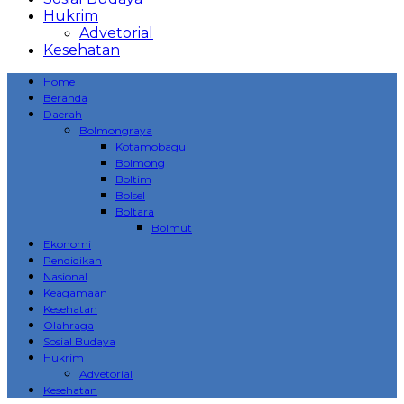
Hukrim
Advetorial
Kesehatan
Home
Beranda
Daerah
Bolmongraya
Kotamobagu
Bolmong
Boltim
Bolsel
Boltara
Bolmut
Ekonomi
Pendidikan
Nasional
Keagamaan
Kesehatan
Olahraga
Sosial Budaya
Hukrim
Advetorial
Kesehatan