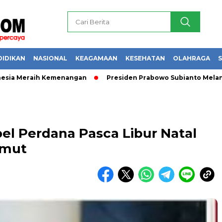
DIDIKAN
NASIONAL
KEAGAMAAN
KESEHATAN
OLAHRAGA
S
eraih Kemenangan
Presiden Prabowo Subianto Melantik 31 Du
el Perdana Pasca Libur Natal
lmut