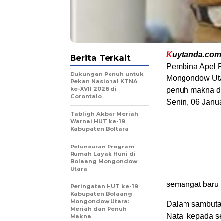
K
uytanda.com
Berita Terkait
Pembina Apel P
Dukungan Penuh untuk
Mongondow Uta
Pekan Nasional KTNA
ke-XVII 2026 di
penuh makna di
Gorontalo
Senin, 06 Janu
Tabligh Akbar Meriah
Warnai HUT ke-19
Kabupaten Boltara
Peluncuran Program
Rumah Layak Huni di
Bolaang Mongondow
Utara
semangat baru 
Peringatan HUT ke-19
Kabupaten Bolaang
Mongondow Utara:
Dalam sambutan
Meriah dan Penuh
Natal kepada s
Makna