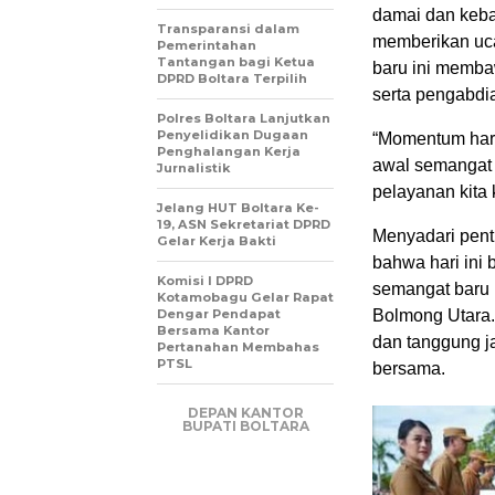
damai dan kebah
Transparansi dalam
memberikan uca
Pemerintahan
Tantangan bagi Ketua
baru ini memba
DPRD Boltara Terpilih
serta pengabdi
Polres Boltara Lanjutkan
Penyelidikan Dugaan
“Momentum hari 
Penghalangan Kerja
awal semangat 
Jurnalistik
pelayanan kita
Jelang HUT Boltara Ke-
19, ASN Sekretariat DPRD
Menyadari pent
Gelar Kerja Bakti
bahwa hari ini 
Komisi I DPRD
semangat baru 
Kotamobagu Gelar Rapat
Dengar Pendapat
Bolmong Utara.
Bersama Kantor
dan tanggung j
Pertanahan Membahas
PTSL
bersama.
DEPAN KANTOR
BUPATI BOLTARA