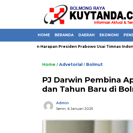
HOME
BERANDA
DAERAH
EKONOMI
PEN
Do’a Dan Harapan Presiden Prabowo Usai Timnas Indonesia M
Home
Advetorial
Bolmut
/
/
PJ Darwin Pembina Ap
dan Tahun Baru di Bo
Admin
Senin, 6 Januari 2025