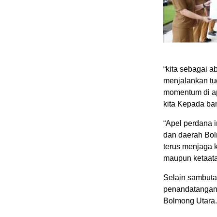
“kita sebagai a
menjalankan tu
momentum di ap
kita Kepada ba
“Apel perdana 
dan daerah Bolm
terus menjaga k
maupun ketaata
Selain sambutan
penandatangana
Bolmong Utara.