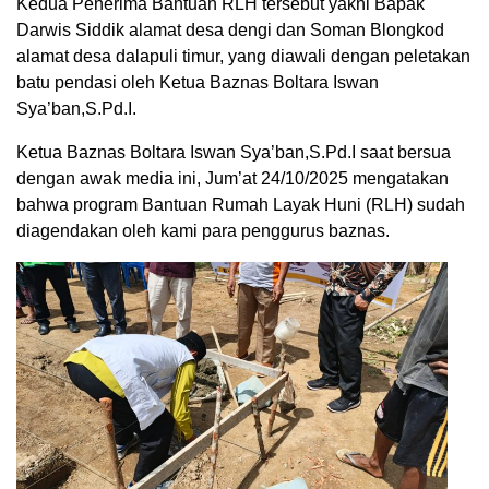
Kedua Penerima Bantuan RLH tersebut yakni Bapak
Darwis Siddik alamat desa dengi dan Soman Blongkod
alamat desa dalapuli timur, yang diawali dengan peletakan
batu pendasi oleh Ketua Baznas Boltara Iswan
Sya’ban,S.Pd.I.
Ketua Baznas Boltara Iswan Sya’ban,S.Pd.I saat bersua
dengan awak media ini, Jum’at 24/10/2025 mengatakan
bahwa program Bantuan Rumah Layak Huni (RLH) sudah
diagendakan oleh kami para penggurus baznas.