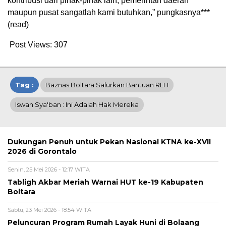
kontribusi dari pihak-pihak lain, pemerintah daerah
maupun pusat sangatlah kami butuhkan,” pungkasnya***
(read)
Post Views:
307
Tag :
Baznas Boltara Salurkan Bantuan RLH
Iswan Sya'ban : Ini Adalah Hak Mereka
Dukungan Penuh untuk Pekan Nasional KTNA ke-XVII
2026 di Gorontalo
Senin, 25 Mei 2026 - 12:17 WITA
Tabligh Akbar Meriah Warnai HUT ke-19 Kabupaten
Boltara
Sabtu, 23 Mei 2026 - 18:54 WITA
Peluncuran Program Rumah Layak Huni di Bolaang