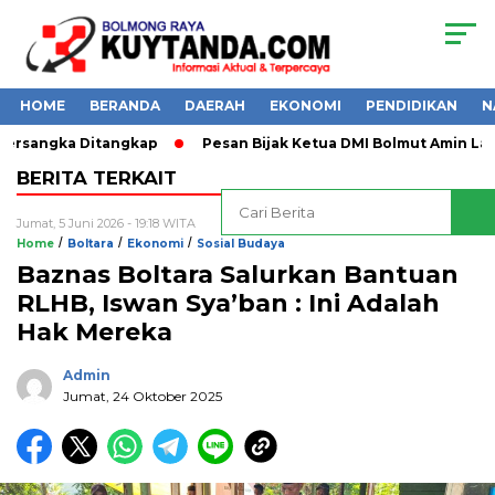
HOME
BERANDA
DAERAH
EKONOMI
PENDIDIKAN
N
ngka Ditangkap
Pesan Bijak Ketua DMI Bolmut Amin Lasena
BERITA TERKAIT
Jumat, 5 Juni 2026 - 19:18 WITA
/
/
/
Home
Boltara
Ekonomi
Sosial Budaya
Baznas Boltara Salurkan Bantuan
RLHB, Iswan Sya’ban : Ini Adalah
Hak Mereka
Admin
Jumat, 24 Oktober 2025