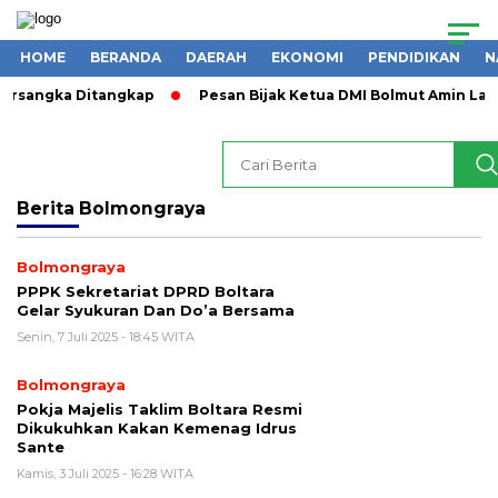
HOME
BERANDA
DAERAH
EKONOMI
PENDIDIKAN
N
Tersangka Ditangkap
Pesan Bijak Ketua DMI Bolmut Amin Las
Berita
Bolmongraya
Bolmongraya
PPPK Sekretariat DPRD Boltara
Gelar Syukuran Dan Do’a Bersama
Senin, 7 Juli 2025 - 18:45 WITA
Bolmongraya
Pokja Majelis Taklim Boltara Resmi
Dikukuhkan Kakan Kemenag Idrus
Sante
Kamis, 3 Juli 2025 - 16:28 WITA