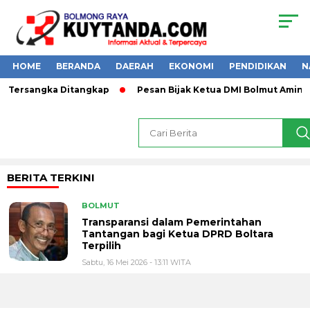
HOME
BERANDA
DAERAH
EKONOMI
PENDIDIKAN
N
 1 Tersangka Ditangkap
Pesan Bijak Ketua DMI Bolmut Amin L
BERITA TERKINI
BOLMUT
Transparansi dalam Pemerintahan
Tantangan bagi Ketua DPRD Boltara
Terpilih
Sabtu, 16 Mei 2026 - 13:11 WITA