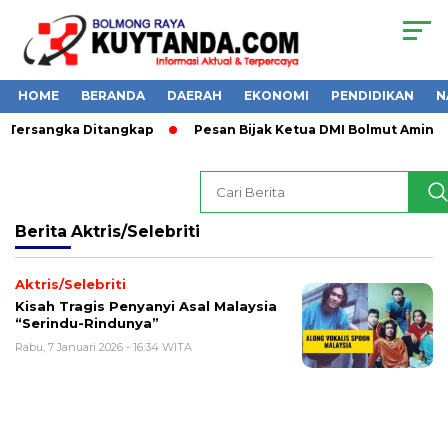
HOME
BERANDA
DAERAH
EKONOMI
PENDIDIKAN
N
 1 Tersangka Ditangkap
Pesan Bijak Ketua DMI Bolmut Amin L
Berita
Aktris/Selebriti
Aktris/Selebriti
Kisah Tragis Penyanyi Asal Malaysia
“Serindu-Rindunya”
Rabu, 7 Januari 2026 - 16:34 WITA