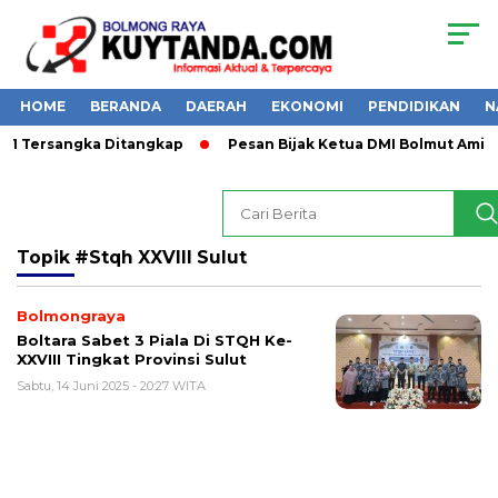
HOME
BERANDA
DAERAH
EKONOMI
PENDIDIKAN
N
a, 1 Tersangka Ditangkap
Pesan Bijak Ketua DMI Bolmut Amin
Topik
#Stqh XXVIII Sulut
Bolmongraya
Boltara Sabet 3 Piala Di STQH Ke-
XXVIII Tingkat Provinsi Sulut
Sabtu, 14 Juni 2025 - 20:27 WITA