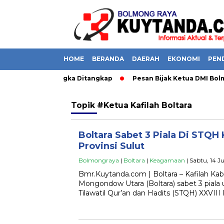
HOME
BERANDA
DAERAH
EKONOMI
PEN
 Boltara, 1 Tersangka Ditangkap
Pesan Bijak Ketua DMI Bolm
Topik
#Ketua Kafilah Boltara
Boltara Sabet 3 Piala Di STQH 
Provinsi Sulut
Bolmongraya
|
Boltara
|
Keagamaan
| Sabtu, 14 J
Bmr.Kuytanda.com | Boltara – Kafilah K
Mongondow Utara (Boltara) sabet 3 piala 
Tilawatil Qur’an dan Hadits (STQH) XXVIII