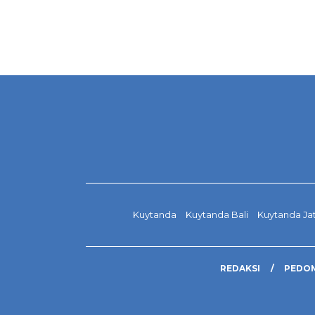
Kuytanda
Kuytanda Bali
Kuytanda Ja
REDAKSI
PEDOM