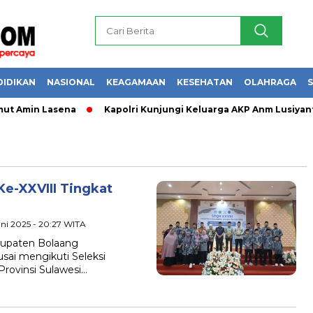
DIDIKAN
NASIONAL
KEAGAMAAN
KESEHATAN
OLAHRAGA
S
ut Amin Lasena
Kapolri Kunjungi Keluarga AKP Anm Lusiyanto
Ke-XXVIII Tingkat
uni 2025 - 20:27 WITA
abupaten Bolaang
usai mengikuti Seleksi
 Provinsi Sulawesi…