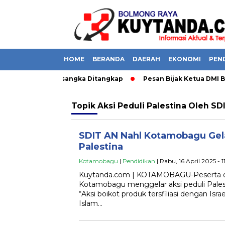
HOME
BERANDA
DAERAH
EKONOMI
PEN
 di Boltara, 1 Tersangka Ditangkap
Pesan Bijak Ketua DMI B
Topik
Aksi Peduli Palestina Oleh S
SDIT AN Nahl Kotamobagu Gela
Palestina
Kotamobagu
|
Pendidikan
| Rabu, 16 April 2025 - 
Kuytanda.com | KOTAMOBAGU-Peserta di
Kotamobagu menggelar aksi peduli Pale
“Aksi boikot produk tersfiliasi dengan Isr
Islam…