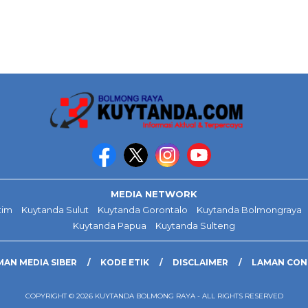
MEDIA NETWORK
tim
Kuytanda Sulut
Kuytanda Gorontalo
Kuytanda Bolmongraya
Kuytanda Papua
Kuytanda Sulteng
AN MEDIA SIBER
KODE ETIK
DISCLAIMER
LAMAN CO
COPYRIGHT © 2026 KUYTANDA BOLMONG RAYA - ALL RIGHTS RESERVED