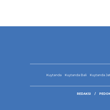
Kuytanda
Kuytanda Bali
Kuytanda Ja
REDAKSI
PEDOM