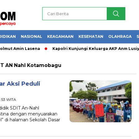
DIDIKAN
NASIONAL
KEAGAMAAN
KESEHATAN
OLAHRAGA
S
olmut Amin Lasena
Kapolri Kunjungi Keluarga AKP Anm Lusiya
DIT AN Nahl Kotamobagu
r Aksi Peduli
11:53 WITA
dik SDIT An-Nahl
stina dengan menyuarakan
ael” di halaman Sekolah Dasar